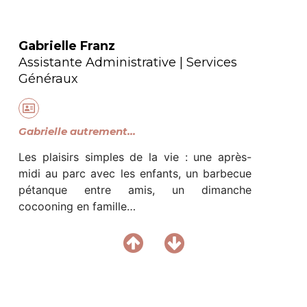
NOTRE IDENTITÉ
Gabrielle Franz
SAVOIR-FAIRE
Assistante Administrative | Services
ÉQUIPE
Généraux
ON | OFF
NOS CLIENTS
Gabrielle autrement...
NOS PARTENAIRES
Les plaisirs simples de la vie : une après-
midi au parc avec les enfants, un barbecue
NOUS REJOINDRE
pétanque entre amis, un dimanche
cocooning en famille…
CONTACT