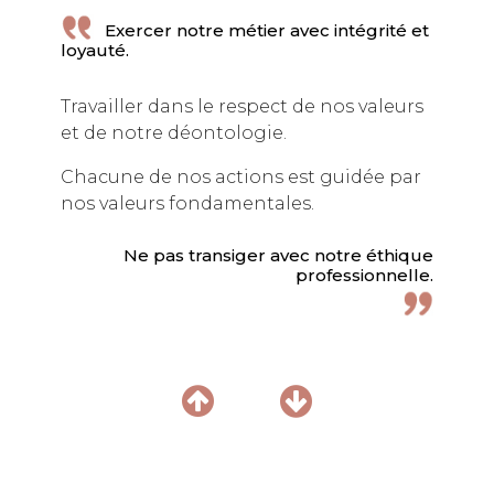
NOTRE IDENTITÉ
Exercer notre métier avec intégrité et
loyauté.
SAVOIR-FAIRE
Travailler dans le respect de nos valeurs
ÉQUIPE
et de notre déontologie.
ON | OFF
Chacune de nos actions est guidée par
NOS CLIENTS
nos valeurs fondamentales.
NOS PARTENAIRES
Ne pas transiger avec notre éthique
NOUS REJOINDRE
professionnelle.
CONTACT