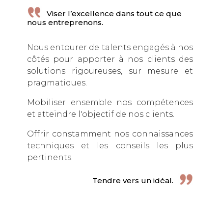
NOTRE IDENTITÉ
Viser l’excellence dans tout ce que
nous entreprenons.
SAVOIR-FAIRE
Nous entourer de talents engagés à nos
ÉQUIPE
côtés pour apporter à nos clients des
ON | OFF
solutions rigoureuses, sur mesure et
pragmatiques.
NOS PARTENAIRES
Mobiliser ensemble nos compétences
NOUS REJOINDRE
et atteindre l'objectif de nos clients.
NOS CLIENTS
Offrir constamment nos connaissances
CONTACT
techniques et les conseils les plus
pertinents.
Tendre vers un idéal.