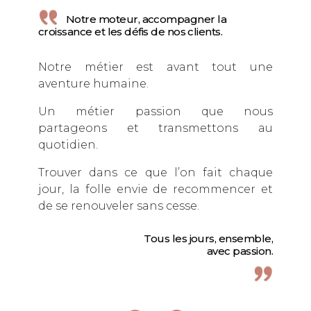
NOTRE IDENTITÉ
Notre moteur, accompagner la
croissance et les défis de nos clients.
SAVOIR-FAIRE
Notre métier est avant tout une
ÉQUIPE
aventure humaine.
ON | OFF
Un métier passion que nous
NOS CLIENTS
partageons et transmettons au
quotidien.
NOS PARTENAIRES
Trouver dans ce que l’on fait chaque
NOUS REJOINDRE
jour, la folle envie de recommencer et
CONTACT
de se renouveler sans cesse.
Tous les jours, ensemble,
avec passion.